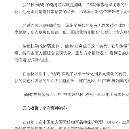
新品种‘仙鹤’的选育过程就是如此。“它就像雪地里飞来的
花。他意识到这是非常珍贵的芽变，迅速着手对这个枝条进行无
经过连续5代扦插扩繁，该芽变后代的所有无性繁殖个体终
度翩翩，姿态挺拔如仙鹤一般，因此我为其取名‘仙鹤’。”方永根
传统杜鹃花娇弱难养，‘仙鹤’却突破了这个劣势。它能耐零
晒、抗病虫害方面综合表现优异。正如方永根所说：“看到它的人
而不娇”的育种理念。
在园林应用中，‘仙鹤’实现了从单一绿化到多元美化的转变
新的花色和强劲的生命力脱颖而出，被广泛应用到市政与公园的
‘仙鹤’先后荣获2022年“中国好品种”称号、2023年上
匠心凝聚，坚守育种初心
2021年，在中国加入国际植物新品种保护联盟（UPOV）