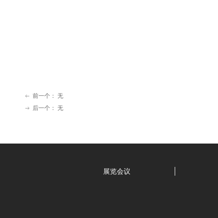
前一个：
无
ꂃ
后一个：
无
ꁹ
展览会议