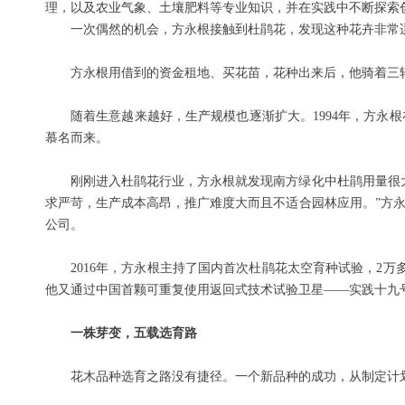
理，以及农业气象、土壤肥料等专业知识，并在实践中不断探索
一次偶然的机会，方永根接触到杜鹃花，发现这种花卉非常
方永根用借到的资金租地、买花苗，花种出来后，他骑着三
随着生意越来越好，生产规模也逐渐扩大。1994年，方
慕名而来。
刚刚进入杜鹃花行业，方永根就发现南方绿化中杜鹃用量很
求严苛，生产成本高昂，推广难度大而且不适合园林应用。”方永
公司。
2016年，方永根主持了国内首次杜鹃花太空育种试验，2
他又通过中国首颗可重复使用返回式技术试验卫星——实践十九号
一株芽变，五载选育路
花木品种选育之路没有捷径。一个新品种的成功，从制定计