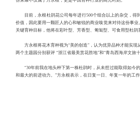
份荣耀不仅属于方永根，更是中国育种行业的高光时刻。
目前，永根杜鹃花公司每年进行500个组合以上的杂交，得
价值，因此要用一颗匠人的心和敏锐的商业嗅觉来对待这份事业
关键育种目标，他将在彩叶型、芳香型、匍匐型、可食用型杜鹃
方永根将花木育种视为“美的创造”，认为优异品种才能实现从
两个主题园分别获评 “浙江省最美赏花胜地”和“青岛西海岸文旅
“30年前我在地头种下第一株杜鹃时，从未想过能取得如
和最大的前进动力。”方永根表示，在日复一日、年复一年的工