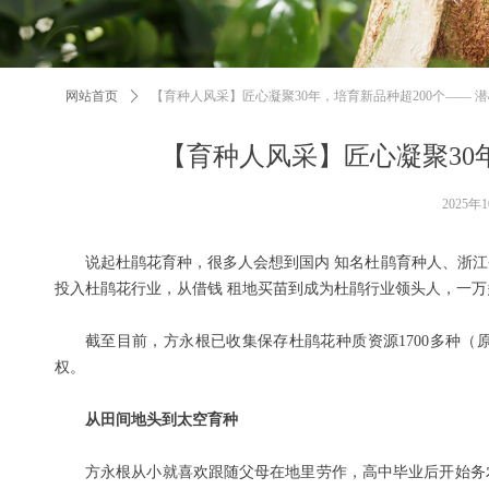
网站首页
ꄲ
【育种人风采】匠心凝聚30年，培育新品种超200个—— 
【育种人风采】匠心凝聚30
2025年
说起杜鹃花育种，很多人会想到国内 知名杜鹃育种人、浙江
投入杜鹃花行业，从借钱 租地买苗到成为杜鹃行业领头人，一万
截至目前，方永根已收集保存杜鹃花种质资源1700多种（原
权。
从田间地头到太空育种
方永根从小就喜欢跟随父母在地里劳作，高中毕业后开始务