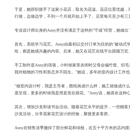
于是，她辞职接手了这家小花店，取名为花溢。花店位置优越，
行做，边做边学，不到一个月就开始上手了。店里每天至少有三五
专业设计师出身的Anny并没有满足于这样的“守成”经营，她做
首先，系统学习花艺。Anny由最初以交付订单为目的的“被动
绘，都是她感兴趣的内容。后来，她又在花艺在线平台跟随万宏
手工制作是Anny的强项，小时候家里农闲时父母会编竹筐、织
我对植物的习性和形态并不陌生。”她说，多年的室内设计工作
“做室内设计时，我是主导者，图纸画成什么样，施工就做成什
度呈现，更多的时候我是用直觉在插花。”Anny说，她喜欢这种
其次，增加沙龙和读书会活动。随着花艺水平的提升，一些顾客开
沙龙活动，分享居家花艺设计的经验，聚拢更多客群。
Anny在销售淡季撤掉了部分鲜花和绿植，在五十平方米的店内