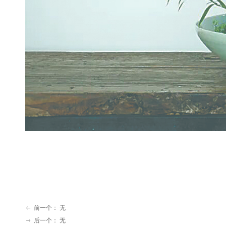
前一个：
无
ꂃ
后一个：
无
ꁹ