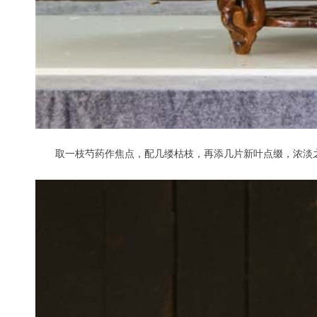
取一枝芍药作焦点，配几缕枯枝，再添几片新叶点缀，浓淡