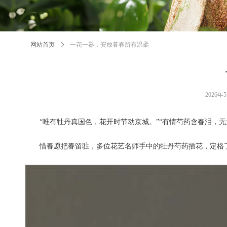
网站首页
ꄲ
一花一器，安放暮春所有温柔
2026年
“唯有牡丹真国色，花开时节动京城。”“有情芍药含春泪，
惜春愿把春留驻，多位花艺名师手中的牡丹芍药插花，定格