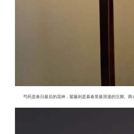
芍药是春日最后的花神，紫藤则是暮春里最浪漫的注脚。两