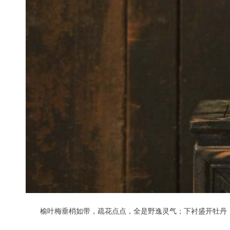
榆叶梅垂梢如带，疏花点点，全是野逸灵气；下衬盛开牡丹