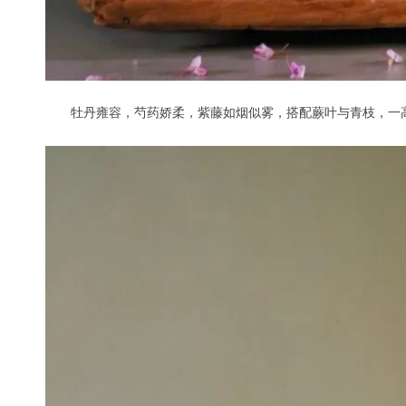
牡丹雍容，芍药娇柔，紫藤如烟似雾，搭配蕨叶与青枝，一