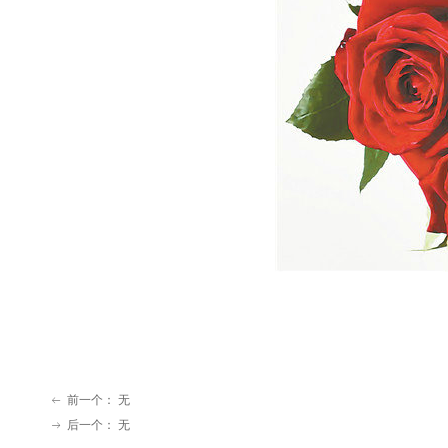
前一个：
无
ꂃ
后一个：
无
ꁹ