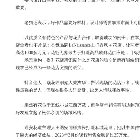
要想设计出商务客户喜欢的作品，除了倾听他们的需求点外
重要。
老猫还表示，好作品需要好材料，设计师需要掌握市面上可
以优质又有特色的产品与花店合作，取得成功的例子，在本
店业者也不常见；香氛品牌LaNaissance主打香氛＋花店
高达1000多万元；花链无界致力于打造高品质鲜花供应链，目
场景重构，提升花店辨识度什么是花店的场？是所有能给消
现在已经成为一些花店突围的法宝。
抖音达人、颂花匠创始人关杰华，告诉现场的花店业者，线
性最强的是人，但现在很多人只卖货，缺乏人情味和故事性。
果然有花位于五线小城江西万载，但单店年销售额能达到70
好友建立起了松弛亲切的场域风格。
遇安花道主理人王遇安同样擅长打造私域流量，她以中国传
了巨大的经济效益，2023年3月份课程销售金额超过35万元。