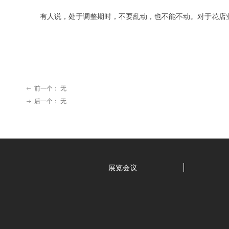
有人说，处于调整期时，不要乱动，也不能不动。对于花店
前一个：
无
ꂃ
后一个：
无
ꁹ
展览会议