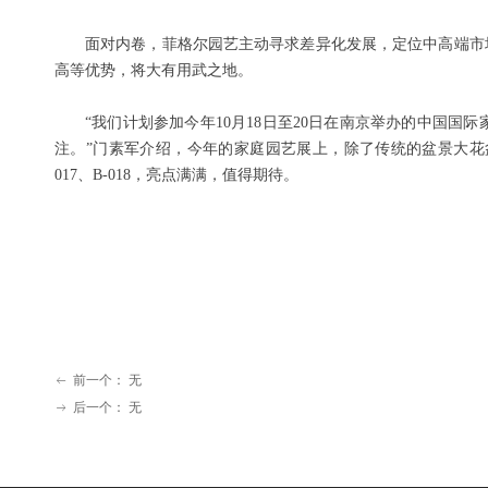
面对内卷，菲格尔园艺主动寻求差异化发展，定位中高端市
高等优势，将大有用武之地。
“我们计划参加今年10月18日至20日在南京举办的中国
注。”门素军介绍，今年的家庭园艺展上，除了传统的盆景大花
017、B-018，亮点满满，值得期待。
前一个：
无
ꂃ
后一个：
无
ꁹ