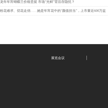
龙年年宵蝴蝶兰价格坚挺 市场“光鲜”背后存隐忧？
粉花难求、切花走俏……她是年宵花中的“颜值担当”，上市量近600万盆
展览会议