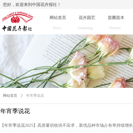
您好，欢迎来到中国花卉报社！
网站首页
花卉园艺
苗圃苗木
News
Gardening
Nursery
网站首页
ꄲ
年宵季说花
年宵季说花
【年宵季说花2025】高质量切枝供不应求，新优品种市场占有率持续增