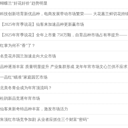
蝴蝶兰“好花好价”趋势明显
科技创新培育新优品种，电商发展带动市场繁荣—— 大花蕙兰鲜切花持
【2025年宵季说花】仙客来加速品种更新赢市场
【2025年宵季说花】全年上市量 750万颗，自育品种市场占有率提升—
红掌为何不“香”了？
名贵花卉国兰加速走向大众市场
品种逐渐丰富 质量明显提升 产业集群形成 龙年年宵市场文心兰供不应求
一品红“瞄准”家庭园艺市场
北美冬青会成为年宵顶流吗？
杜鹃新品竞逐年宵市场
仙客来新奇特品种丰富，激发市场活力
朱顶红市场竞争加剧 从业者应抓住三个财富“密码”